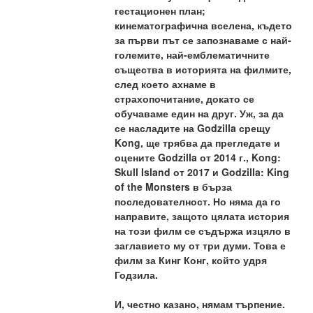
гестационен план; 
кинематографична вселена, където 
за първи път се запознаваме с най-
големите, най-емблематичните 
същества в историята на филмите, 
след което ахнаме в 
страхопочитание, докато се 
обучаваме един на друг. Уж, за да 
се насладите на Godzilla срещу 
Kong, ще трябва да прегледате и 
оцените Godzilla от 2014 г., Kong: 
Skull Island от 2017 и Godzilla: King 
of the Monsters в бърза 
последователност. Но няма да го 
направите, защото цялата история 
на този филм се съдържа изцяло в 
заглавието му от три думи. Това е 
филм за Кинг Конг, който удря 
Годзила.
И, честно казано, нямам търпение. 