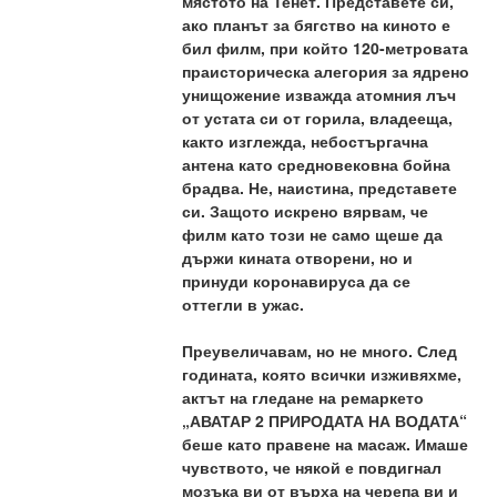
мястото на Тенет. Представете си, 
ако планът за бягство на киното е 
бил филм, при който 120-метровата 
праисторическа алегория за ядрено 
унищожение изважда атомния лъч 
от устата си от горила, владееща, 
както изглежда, небостъргачна 
антена като средновековна бойна 
брадва. Не, наистина, представете 
си. Защото искрено вярвам, че 
филм като този не само щеше да 
държи кината отворени, но и 
принуди коронавируса да се 
оттегли в ужас.
Преувеличавам, но не много. След 
годината, която всички изживяхме, 
актът на гледане на ремаркето 
„АВАТАР 2 ПРИРОДАТА НА ВОДАТА“ 
беше като правене на масаж. Имаше 
чувството, че някой е повдигнал 
мозъка ви от върха на черепа ви и 