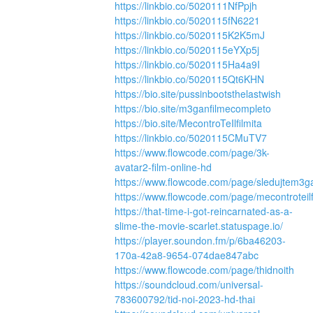
https://linkbio.co/5020111NfPpjh
https://linkbio.co/5020115fN6221
https://linkbio.co/5020115K2K5mJ
https://linkbio.co/5020115eYXp5j
https://linkbio.co/5020115Ha4a9I
https://linkbio.co/5020115Qt6KHN
https://bio.site/pussinbootsthelastwish
https://bio.site/m3ganfilmecompleto
https://bio.site/MecontroTeIlfilmita
https://linkbio.co/5020115CMuTV7
https://www.flowcode.com/page/3k-
avatar2-film-online-hd
https://www.flowcode.com/page/sledujtem3g
https://www.flowcode.com/page/mecontroteilf
https://that-time-i-got-reincarnated-as-a-
slime-the-movie-scarlet.statuspage.io/
https://player.soundon.fm/p/6ba46203-
170a-42a8-9654-074dae847abc
https://www.flowcode.com/page/thidnoith
https://soundcloud.com/universal-
783600792/tid-noi-2023-hd-thai