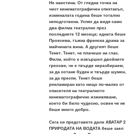
Не наистина. От гледна точка на 
чист кинематографичен спектакъл, 
изминалата година беше тотално 
неподготвена. Успях да видя само 
два филма театрално през 
последните 12 месеца; едната беше 
Проксима, тъжна френска драма за 
майчината вина. А другият беше 
Тенет. Тенет, че плачеше на глас. 
Филм, който е извършил двойните 
грехове, че е твърде неразбираем, 
за да остане буден и твърде шумен, 
за да преспи. Тенет беше 
рекламиран като нищо по-малко от 
спасителя на театралното 
кинематографично изживяване, 
което би било чудесно, освен че не 
беше много добро.
Сега си представете дали АВАТАР 2 
ПРИРОДАТА НА ВОДАТА беше заел 