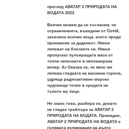
преглед АВАТАР 2 ПРИРОДАТА НА 
ВОДАТА 2022
Всички можем да се съгласим, че 
ограниченията, въведени от Covid, 
засилиха всички неща, които преди 
приемахме за даденост. Някои 
липсват на близките си. Някои 
пропускат пулсиращата маса от 
топли непознати в непланирана 
вечер. Аз Оказва се, че явно ми 
липсва гледката на масивна горила, 
удряща радиоактивно морско 
чудовище точно в средата на 
тъпото му лице.
Не знаех това, разбира се, докато 
не гледах трейлъра за АВАТАР 2 
ПРИРОДАТА НА ВОДАТА. Привидно, 
АВАТАР 2 ПРИРОДАТА НА ВОДАТА е 
голямата кулминация на дълго 