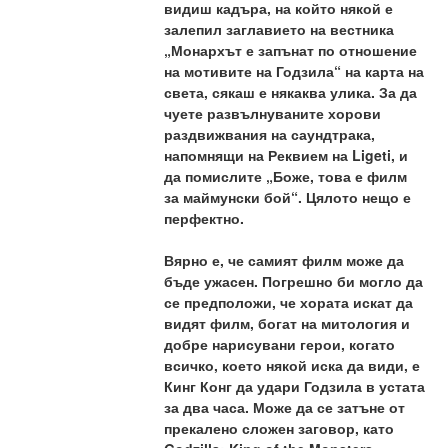
видиш кадъра, на който някой е 
залепил заглавието на вестника 
„Монархът е запънат по отношение 
на мотивите на Годзила“ на карта на 
света, сякаш е някаква улика. За да 
чуете развълнуваните хорови 
раздвижвания на саундтрака, 
напомнящи на Реквием на Ligeti, и 
да помислите „Боже, това е филм 
за маймунски бой“. Цялото нещо е 
перфектно.
Вярно е, че самият филм може да 
бъде ужасен. Погрешно би могло да 
се предположи, че хората искат да 
видят филм, богат на митология и 
добре нарисувани герои, когато 
всичко, което някой иска да види, е 
Кинг Конг да удари Годзила в устата 
за два часа. Може да се затъне от 
прекалено сложен заговор, като 