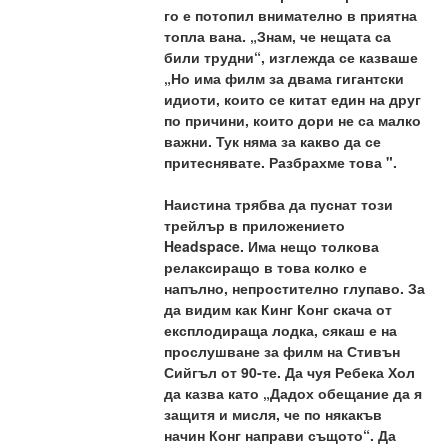
го е потопил внимателно в приятна 
топла вана. „Знам, че нещата са 
били трудни“, изглежда се казваше 
„Но има филм за двама гигантски 
идиоти, които се китат един на друг 
по причини, които дори не са малко 
важни. Тук няма за какво да се 
притеснявате. Разбрахме това ".
Наистина трябва да пуснат този 
трейлър в приложението 
Headspace. Има нещо толкова 
релаксиращо в това колко е 
напълно, непростително глупаво. За 
да видим как Кинг Конг скача от 
експлодираща лодка, сякаш е на 
прослушване за филм на Стивън 
Сийгъл от 90-те. Да чуя Ребека Хол 
да казва като „Дадох обещание да я 
защитя и мисля, че по някакъв 
начин Конг направи същото“. Да 