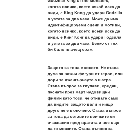
Godzilla: King of the Monsters, 
когато всичко, което някой иска да 
види, е King Kong да удари Godzilla 
в устата за два часа. Може да има 
идентифицируеми сцени и мотиви, 
когато всичко, което всеки иска да 
види, е Кинг Конг да удари Годзила 
в устата за два часа. Всяко от тях 
би било плачещ срам.
Защото за това е киното. Не става 
дума за важни фигури от герои, или 
дори за джангърнаутс с шатра. 
Става въпрос за глупави, средни, 
пуснати през март чудовищни ​​
филми като този, че отивате само 
да видите, защото вали и нищо 
друго не е включено. Става въпрос 
за това да оставите всичките си 
очаквания пред вратата и все още 
да го мразите. Става въпрос за 